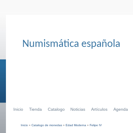
Numismática española
Inicio
Tienda
Catalogo
Noticias
Artículos
Agenda
Inicio
»
Catalogo de monedas
»
Edad Moderna
»
Felipe IV
Se encuentra usted aquí