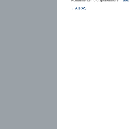
Actualmente no disponemos en
Nues
← ATRÁS