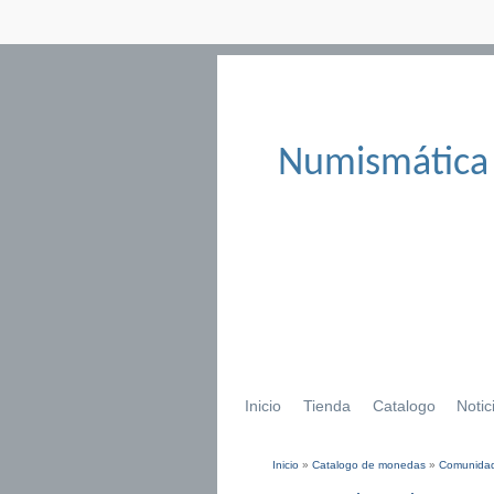
Numismática
Inicio
Tienda
Catalogo
Notic
Inicio
»
Catalogo de monedas
»
Comunidad
Se encuentra usted aqu