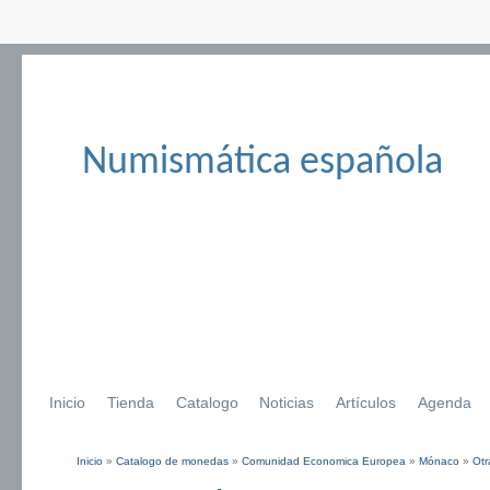
Numismática española
Inicio
Tienda
Catalogo
Noticias
Artículos
Agenda
Inicio
»
Catalogo de monedas
»
Comunidad Economica Europea
»
Mónaco
»
Otr
Se encuentra usted aquí