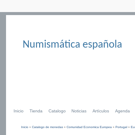
Numismática española
Inicio
Tienda
Catalogo
Noticias
Artículos
Agenda
Inicio
»
Catalogo de monedas
»
Comunidad Economica Europea
»
Portugal
»
Eu
Se encuentra usted aquí