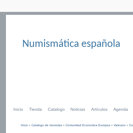
Numismática española
Inicio
Tienda
Catalogo
Noticias
Artículos
Agenda
Inicio
»
Catalogo de monedas
»
Comunidad Economica Europea
»
Vaticano
»
Co
Se encuentra usted aquí