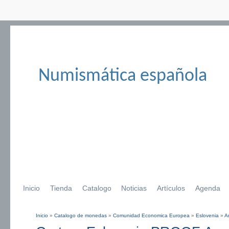
Numismática española
Inicio
Tienda
Catalogo
Noticias
Artículos
Agenda
Inicio
»
Catalogo de monedas
»
Comunidad Economica Europea
»
Eslovenia
»
A
Se encuentra usted aquí