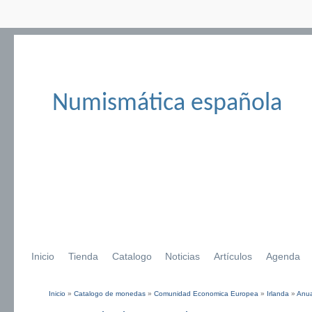
Numismática española
Inicio
Tienda
Catalogo
Noticias
Artículos
Agenda
Inicio
»
Catalogo de monedas
»
Comunidad Economica Europea
»
Irlanda
»
Anua
Se encuentra usted aquí