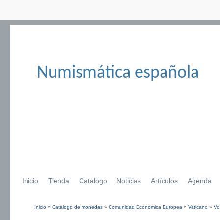
Numismática española
Inicio
Tienda
Catalogo
Noticias
Artículos
Agenda
Inicio
»
Catalogo de monedas
»
Comunidad Economica Europea
»
Vaticano
»
Vo
Se encuentra usted aquí