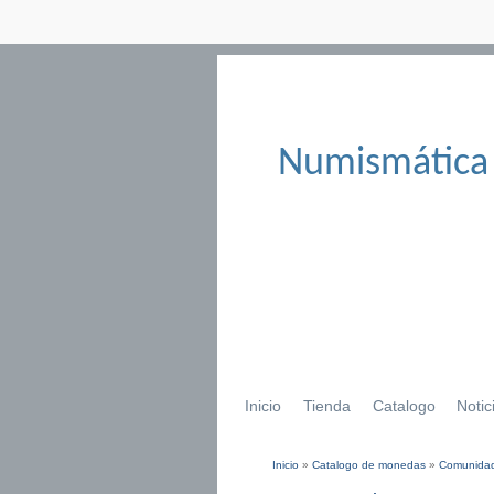
Numismática
Inicio
Tienda
Catalogo
Notic
Inicio
»
Catalogo de monedas
»
Comunidad
Se encuentra usted aqu