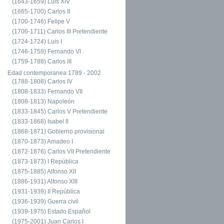
(1643-1659) Luis XIV
(1665-1700) Carlos II
(1700-1746) Felipe V
(1706-1711) Carlos III Pretendiente
(1724-1724) Luis I
(1746-1759) Fernando VI
(1759-1788) Carlos III
Edad contemporanea 1789 - 2002
(1788-1808) Carlos IV
(1808-1833) Fernando VII
(1808-1813) Napoleón
(1833-1845) Carlos V Pretendiente
(1833-1868) Isabel II
(1868-1871) Gobierno provisional
(1870-1873) Amadeo I
(1872-1876) Carlos VII Pretendiente
(1873-1873) I República
(1875-1885) Alfonso XII
(1886-1931) Alfonso XIII
(1931-1939) II República
(1936-1939) Guerra civil
(1939-1975) Estado Español
(1975-2001) Juan Carlos I