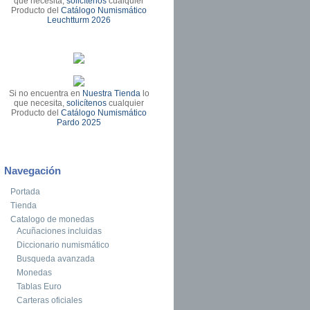
que necesita,
solicítenos
cualquier
Producto del
Catálogo Numismático
Leuchtturm 2026
Si no encuentra en
Nuestra Tienda
lo
que necesita,
solicítenos
cualquier
Producto del
Catálogo Numismático
Pardo 2025
Navegación
Portada
Tienda
Catalogo de monedas
Acuñaciones incluidas
Diccionario numismático
Busqueda avanzada
Monedas
Tablas Euro
Carteras oficiales