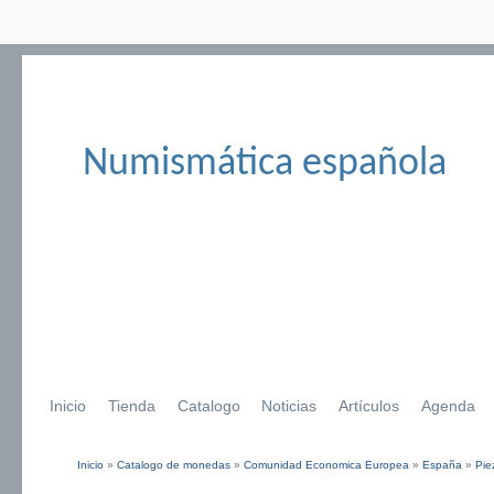
Numismática española
Inicio
Tienda
Catalogo
Noticias
Artículos
Agenda
Inicio
»
Catalogo de monedas
»
Comunidad Economica Europea
»
España
»
Pie
Se encuentra usted aquí