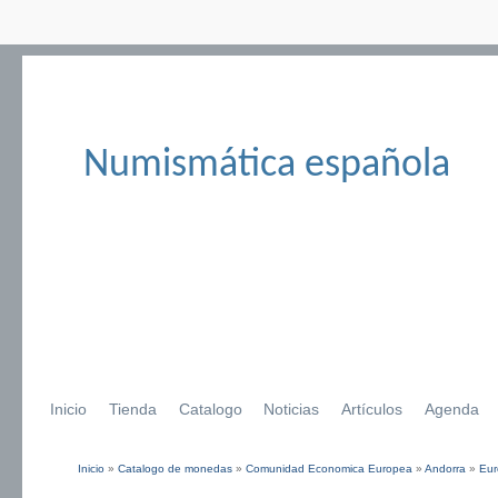
Numismática española
Inicio
Tienda
Catalogo
Noticias
Artículos
Agenda
Inicio
»
Catalogo de monedas
»
Comunidad Economica Europea
»
Andorra
»
Eur
Se encuentra usted aquí