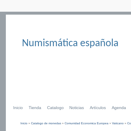
Numismática española
Inicio
Tienda
Catalogo
Noticias
Artículos
Agenda
Inicio
»
Catalogo de monedas
»
Comunidad Economica Europea
»
Vaticano
»
Co
Se encuentra usted aquí