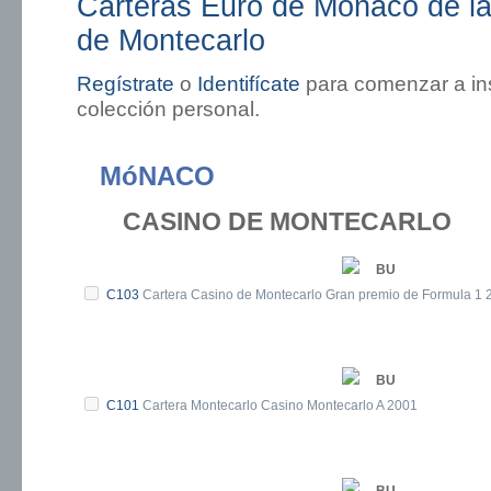
Carteras Euro de Mónaco de la
de Montecarlo
Regístrate
o
Identifícate
para comenzar a ins
colección personal.
MóNACO
CASINO DE MONTECARLO
BU
C103
Cartera Casino de Montecarlo Gran premio de Formula 1 
BU
C101
Cartera Montecarlo Casino Montecarlo A 2001
BU