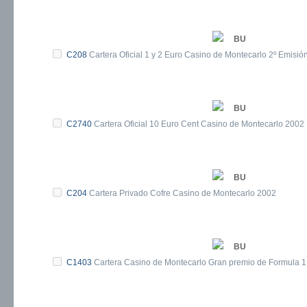
BU
C208
Cartera Oficial 1 y 2 Euro Casino de Montecarlo 2º Emisió
BU
C2740
Cartera Oficial 10 Euro Cent Casino de Montecarlo 2002
BU
C204
Cartera Privado Cofre Casino de Montecarlo 2002
BU
C1403
Cartera Casino de Montecarlo Gran premio de Formula 