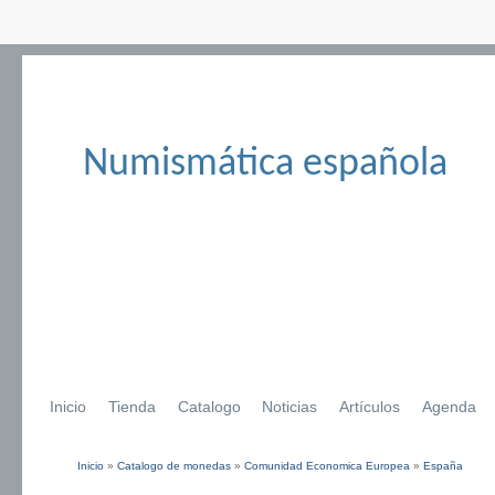
Numismática española
Inicio
Tienda
Catalogo
Noticias
Artículos
Agenda
Inicio
»
Catalogo de monedas
»
Comunidad Economica Europea
»
España
Se encuentra usted aquí