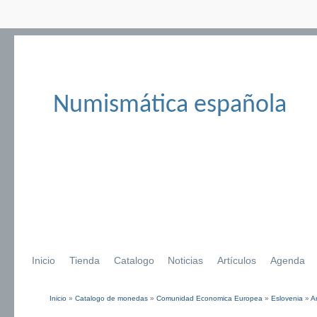
Numismática española
Inicio
Tienda
Catalogo
Noticias
Artículos
Agenda
Inicio
»
Catalogo de monedas
»
Comunidad Economica Europea
»
Eslovenia
»
A
Se encuentra usted aquí