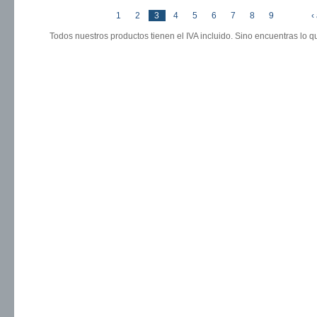
« prim
1
2
3
4
5
6
7
8
9
‹
Páginas
Todos nuestros productos tienen el IVA incluido. Sino encuentras lo 