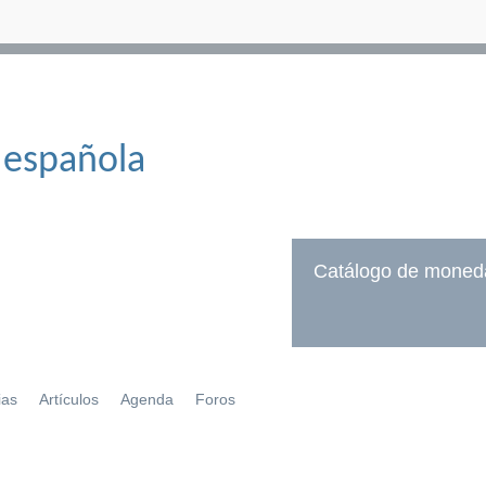
 española
Catálogo de moned
ias
Artículos
Agenda
Foros
í