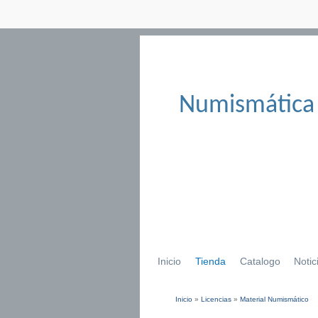
Numismática
Inicio
Tienda
Catalogo
Notic
Inicio
»
Licencias
»
Material Numismático
Se encuentra usted aqu