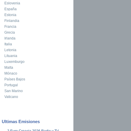
Eslovenia
España
Estonia
Finlandia
Francia
Grecia
Irlanda
Italia
Letonia
Lituania
Luxemburgo
Malta
Mónaco
Países Bajos
Portugal
San Marino
Vaticano
Ultimas Emisiones
2 Euro Croacia 2026 Radio y TV