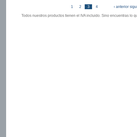
« primera
1
2
3
4
‹ anterior
sigu
Páginas
Todos nuestros productos tienen el IVA incluido. Sino encuentras lo 