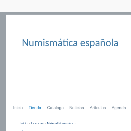
Numismática española
Inicio
Tienda
Catalogo
Noticias
Artículos
Agenda
Inicio
»
Licencias
»
Material Numismático
Se encuentra usted aquí